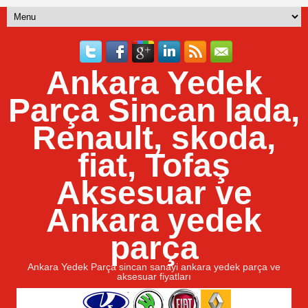
Ankara Yedek
Parça Sincan lada,
Renault, skoda,
fiat, Tofaş
Aksesuar ve
Ankara yedek
parça
Ankara Yedek Parça sincan sanayi ankara yedek parça ve
aksesuar fiyatları