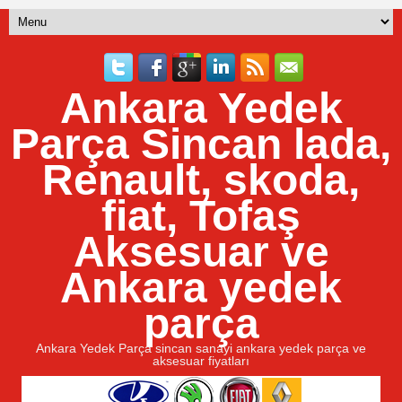
Ankara Yedek
Parça Sincan lada,
Renault, skoda,
fiat, Tofaş
Aksesuar ve
Ankara yedek
parça
Ankara Yedek Parça sincan sanayi ankara yedek parça ve
aksesuar fiyatları