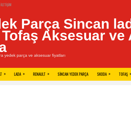
İLETIŞIM
ek Parça Sincan lad
, Tofaş Aksesuar ve
a
a yedek parça ve aksesuar fiyatları
»
»
»
»
AT
LADA
RENAULT
SINCAN YEDEK PARÇA
SKODA
TOFAŞ