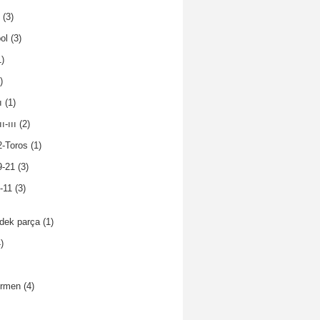
(3)
ol
(3)
)
)
ı
(1)
ı-ııı
(2)
2-Toros
(1)
9-21
(3)
-11
(3)
dek parça
(1)
)
ormen
(4)