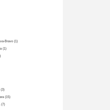
ava-Bravo
(1)
na
(1)
)
(3)
ara
(15)
a
(7)