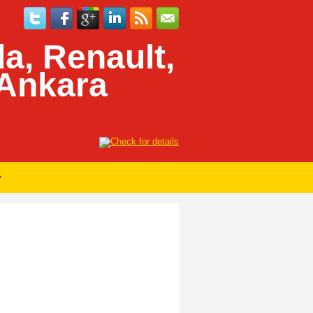
a, Renault,
 Ankara
»