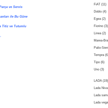
FiAT
(11)
Parça ve Servis
Doblo
(4)
anları ile Bu Güne
Egea
(2)
Fiorino
(3)
 Titiz ve Tutumlu
Linea
(2)
.
Marea-Br
Palio-Sie
Tempra
(6
Tipo
(6)
Uno
(3)
LADA
(19)
Lada Niva
Lada sam
Lada veg