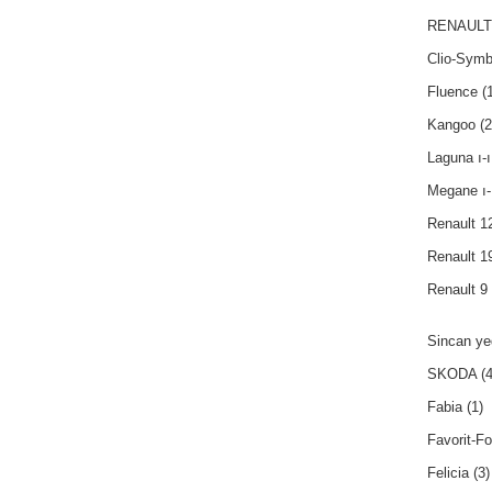
RENAULT
Clio-Symb
Fluence
(1
Kangoo
(2
Laguna ı-ı
Megane ı-ı
Renault 1
Renault 1
Renault 9 
Sincan ye
SKODA
(4
Fabia
(1)
Favorit-F
Felicia
(3)