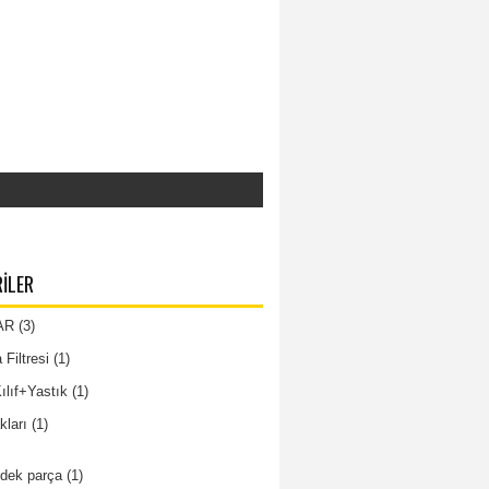
ILER
AR
(3)
Filtresi
(1)
lıf+Yastık
(1)
kları
(1)
dek parça
(1)