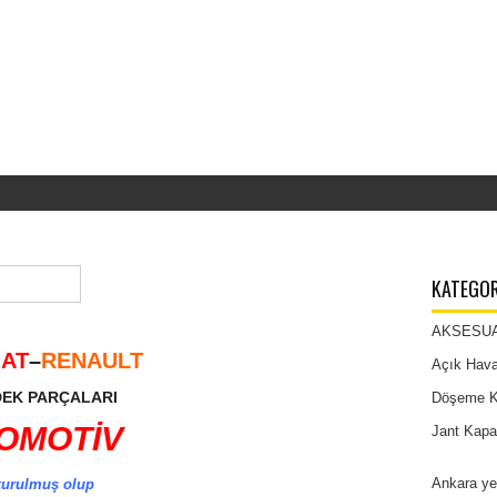
KATEGOR
AKSESU
IAT
–
RENAULT
Açık Hava 
EK PARÇALARI
Döşeme Kı
OMOTİV
Jant Kapa
Ankara ye
 kurulmuş olup