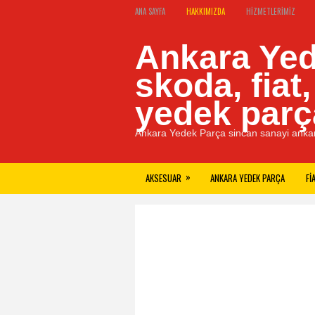
ANA SAYFA
HAKKIMIZDA
HIZMETLERIMIZ
Ankara Yed
skoda, fiat
yedek parç
Ankara Yedek Parça sincan sanayi ankar
»
AKSESUAR
ANKARA YEDEK PARÇA
FI