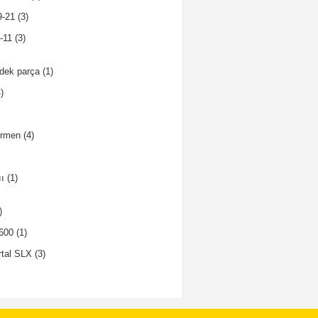
9-21
(3)
-11
(3)
dek parça
(1)
)
ormen
(4)
ıı
(1)
)
600
(1)
tal SLX
(3)