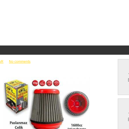
AR
No comments