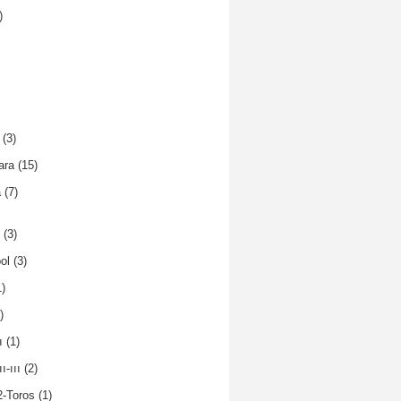
)
(3)
ara
(15)
a
(7)
(3)
ol
(3)
)
)
ı
(1)
ı-ııı
(2)
2-Toros
(1)