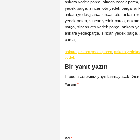
ankara yedek parca, sincan yedek parca,
yedek parça, sincan oto yedek parça, an
ankara,yedek,parça,sincan,oto, ankara y
yedek parca, sincan yedek parca, ankara
parça, sincan oto yedek parça, ankara ye
ankara yedekparça, sincan yedek parça, 
parca,
ankara
,
ankara yedek parca
,
ankara yedekp
yedek
Bir yanıt yazın
E-posta adresiniz yayınlanmayacak.
Gere
Yorum
*
Ad
*