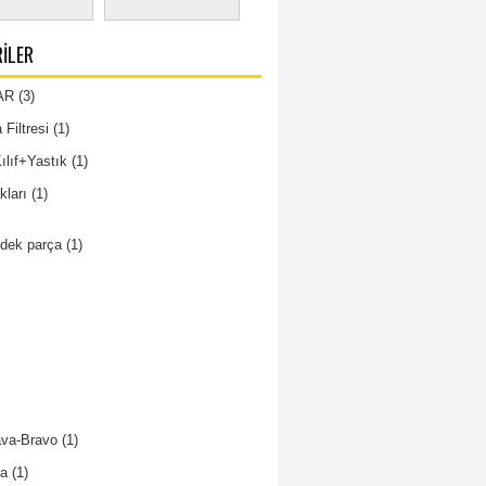
ILER
AR
(3)
Filtresi
(1)
lıf+Yastık
(1)
kları
(1)
dek parça
(1)
ava-Bravo
(1)
na
(1)