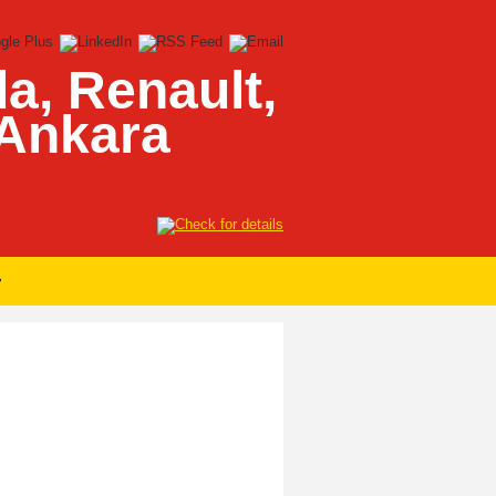
a, Renault,
 Ankara
»