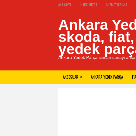
ANA SAYFA
HAKKIMIZDA
HIZMETLERIMIZ
Ankara Yed
skoda, fiat
yedek parç
Ankara Yedek Parça sincan sanayi ankar
»
AKSESUAR
ANKARA YEDEK PARÇA
FI