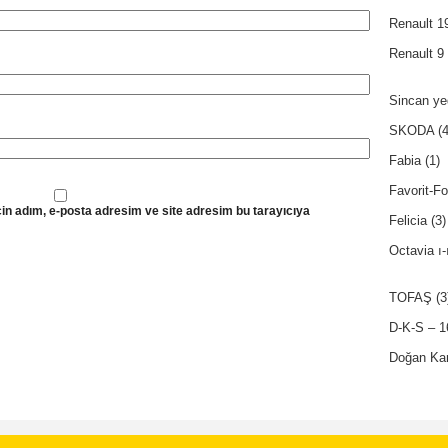
Renault 1
Renault 9 
Sincan ye
SKODA
(4
Fabia
(1)
Favorit-F
in adım, e-posta adresim ve site adresim bu tarayıcıya
Felicia
(3)
Octavia ı-
TOFAŞ
(3
D-K-S – 1
Doğan Kar