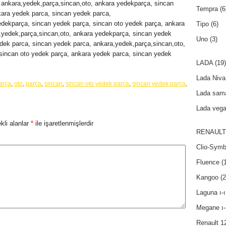
 ankara,yedek,parça,sincan,oto, ankara yedekparça, sincan
Tempra
(6
kara yedek parca, sincan yedek parca,
edekparça, sincan yedek parça, sincan oto yedek parça, ankara
Tipo
(6)
,yedek,parça,sincan,oto, ankara yedekparça, sincan yedek
Uno
(3)
dek parca, sincan yedek parca, ankara,yedek,parça,sincan,oto,
sincan oto yedek parça, ankara yedek parca, sincan yedek
LADA
(19)
Lada Niva
arça
,
oto
,
parça
,
sincan
,
sincan oto yedek parça
,
sincan yedek parça
,
Lada sam
Lada veg
kli alanlar
*
ile işaretlenmişlerdir
RENAULT
Clio-Symb
Fluence
(1
Kangoo
(2
Laguna ı-ı
Megane ı-ı
Renault 1