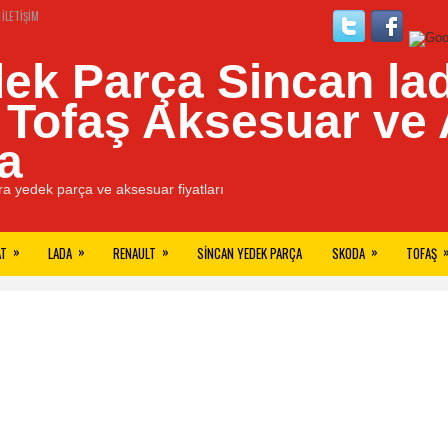
İLETIŞIM
ek Parça Sincan lad
, Tofaş Aksesuar ve
a
a yedek parça ve aksesuar fiyatları
»
»
»
»
AT
LADA
RENAULT
SINCAN YEDEK PARÇA
SKODA
TOFAŞ