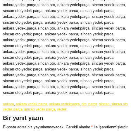
ankara,yedek,parça,sincan,oto, ankara yedekparça, sincan yedek parça,
sincan oto yedek parça, ankara yedek parca, sincan yedek parca,
ankara,yedek,parça,sincan,oto, ankara yedekparça, sincan yedek parça,
sincan oto yedek parça, ankara yedek parca, sincan yedek parca,
ankara,yedek,parça,sincan,oto, ankara yedekparça, sincan yedek parça,
sincan oto yedek parça, ankara yedek parca, sincan yedek parca,
ankara,yedek,parça,sincan,oto, ankara yedekparça, sincan yedek parça,
sincan oto yedek parça, ankara yedek parca, sincan yedek parca,
ankara,yedek,parça,sincan,oto, ankara yedekparça, sincan yedek parça,
sincan oto yedek parça, ankara yedek parca, sincan yedek parca,
ankara,yedek,parça,sincan,oto, ankara yedekparça, sincan yedek parça,
sincan oto yedek parça, ankara yedek parca, sincan yedek parca,
ankara,yedek,parça,sincan,oto, ankara yedekparça, sincan yedek parça,
sincan oto yedek parça, ankara yedek parca, sincan yedek parca,
ankara,yedek,parça,sincan,oto, ankara yedekparça, sincan yedek parça,
sincan oto yedek parça, ankara yedek parca, sincan yedek parca,
ankara
,
ankara yedek parca
,
ankara yedekparça
,
oto
,
parça
,
sincan
,
sincan oto
yedek parça
,
sincan yedek parça
,
yedek
Bir yanıt yazın
E-posta adresiniz yayınlanmayacak.
Gerekli alanlar
*
ile işaretlenmişlerdir