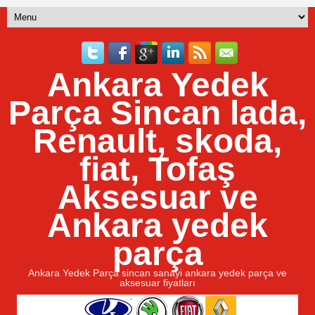
Ankara Yedek
Parça Sincan lada,
Renault, skoda,
fiat, Tofaş
Aksesuar ve
Ankara yedek
parça
Ankara Yedek Parça sincan sanayi ankara yedek parça ve
aksesuar fiyatları