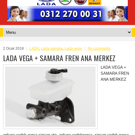
2 Ocak 2018
LADA
,
Lada samara
,
Lada vega
No comments
LADA VEGA + SAMARA FREN ANA MERKEZ
LADA VEGA +
SAMARA FREN
ANA MERKEZ
ankara,yedek,parça,sincan,oto, ankara yedekparça, sincan yedek parça,