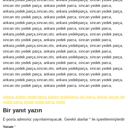
sincan oto yedek parça, ankara yedek parca, sincan yedek parca,
ankara,yedek,parça,sincan,oto, ankara yedekparça, sincan yedek parça,
sincan oto yedek parça, ankara yedek parca, sincan yedek parca,
ankara,yedek,parça,sincan,oto, ankara yedekparça, sincan yedek parça,
sincan oto yedek parça, ankara yedek parca, sincan yedek parca,
ankara,yedek,parça,sincan,oto, ankara yedekparça, sincan yedek parça,
sincan oto yedek parça, ankara yedek parca, sincan yedek parca,
ankara,yedek,parça,sincan,oto, ankara yedekparça, sincan yedek parça,
sincan oto yedek parça, ankara yedek parca, sincan yedek parca,
ankara,yedek,parça,sincan,oto, ankara yedekparça, sincan yedek parça,
sincan oto yedek parça, ankara yedek parca, sincan yedek parca,
ankara,yedek,parça,sincan,oto, ankara yedekparça, sincan yedek parça,
sincan oto yedek parça, ankara yedek parca, sincan yedek parca,
ankara,yedek,parça,sincan,oto, ankara yedekparça, sincan yedek parça,
sincan oto yedek parça, ankara yedek parca, sincan yedek parca,
ankara
,
ankara yedek parca
,
ankara yedekparça
,
oto
,
parça
,
sincan
,
sincan oto
yedek parça
,
sincan yedek parça
,
yedek
Bir yanıt yazın
E-posta adresiniz yayınlanmayacak.
Gerekli alanlar
*
ile işaretlenmişlerdir
Yorum
*