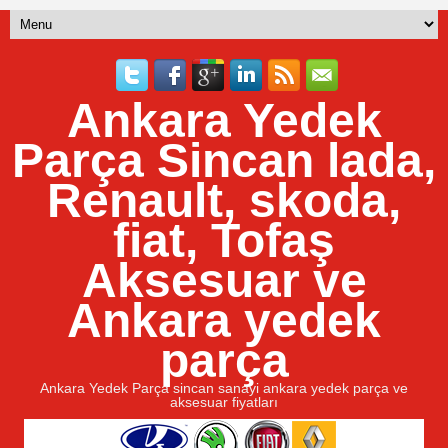
Ankara Yedek
Parça Sincan lada,
Renault, skoda,
fiat, Tofaş
Aksesuar ve
Ankara yedek
parça
Ankara Yedek Parça sincan sanayi ankara yedek parça ve
aksesuar fiyatları