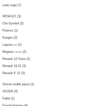
Lada vega
(7)
RENAULT
(3)
Clio-Symbol
(3)
Fluence
(1)
Kangoo
(2)
Laguna ı-ıı
(1)
Megane ı-ıı-ııı
(2)
Renault 12-Toros
(1)
Renault 19-21
(3)
Renault 9 -11
(3)
Sincan yedek parça
(1)
SKODA
(4)
Fabia
(1)
Favorit-Formen
(4)